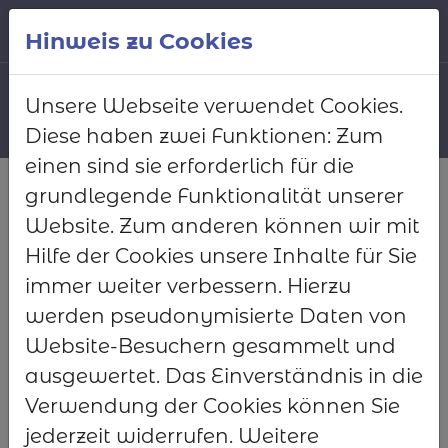
Zum Hauptinhalt springen
Deutsch
Hinweis zu Cookies
Unsere Webseite verwendet Cookies.
Diese haben zwei Funktionen: Zum
einen sind sie erforderlich für die
Sie sind hier:
quicko.software
Ratgeber
CMS
grundlegende Funktionalität unserer
Website. Zum anderen können wir mit
CMS
Hilfe der Cookies unsere Inhalte für Sie
immer weiter verbessern. Hierzu
werden pseudonymisierte Daten von
Was ist ein CMS?
Website-Besuchern gesammelt und
ausgewertet. Das Einverständnis in die
CMS ist das Akronym für engl.
Verwendung der Cookies können Sie
Content-Management-System.
jederzeit widerrufen. Weitere