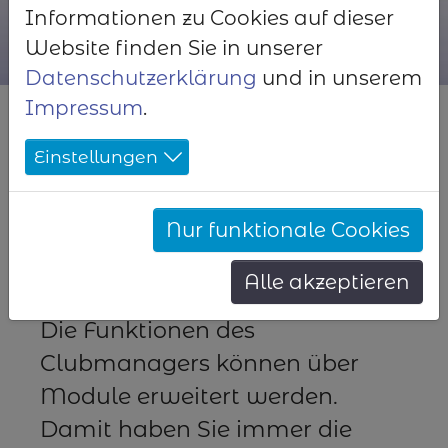
Informationen zu Cookies auf dieser
Website finden Sie in unserer
Datenschutzerklärung
und in unserem
Impressum
.
Module des
Einstellungen
Clubmanagers
Vom lokalen Club bis zum
Nur funktionale Cookies
internationalen
Fachverband
Alle akzeptieren
Die Funktionen des
Clubmanagers können über
Module erweitert werden.
Damit haben Sie immer die